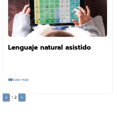
Lenguaje natural asistido
Leer más
<
1
2
>