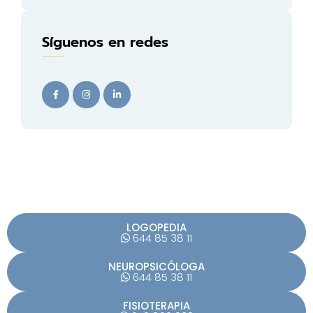
Síguenos en redes
F
I
L
a
n
i
c
s
n
e
t
k
b
a
e
o
g
d
o
r
i
k
a
n
-
m
-
f
i
n
LOGOPEDIA
644 85 38 11
NEUROPSICÓLOGA
644 85 38 11
FISIOTERAPIA