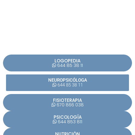
LOGOPEDIA
644 85 38 11
NEUROPSICÓLOGA
644 85 38 11
FISIOTERAPIA
670 866 038
PSICOLOGÍA
644 853 811
NUTRICIÓN